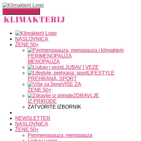
Toggle Navigation
NASLOVNICA
ŽENE 50+
PERIMENOPAUZA
MENOPAUZA
LJUBAV I VEZE
LIFESTYLE
PREHRANA, SPORT
VIŠE ZA
ŽENE 50+
ZDRAVLJE
IZ PRIRODE
ZATVORITE IZBORNIK
NEWSLETTER
NASLOVNICA
ŽENE 50+
Perimenopauza, menopauza
Ljubav i veze