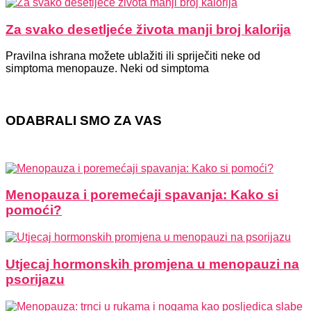
Za svako desetljeće života manji broj kalorija
Pravilna ishrana možete ublažiti ili spriječiti neke od
simptoma menopauze. Neki od simptoma
ODABRALI SMO ZA VAS
Menopauza i poremećaji spavanja: Kako si
pomoći?
Utjecaj hormonskih promjena u menopauzi na
psorijazu