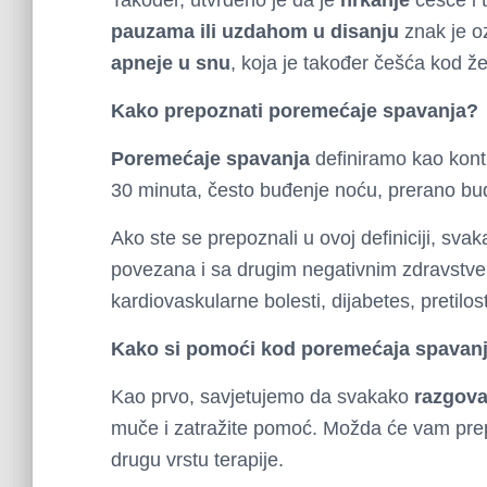
Također, utvrđeno je da je
hrkanje
češće i 
pauzama ili uzdahom u disanju
znak je o
apneje u snu
, koja je također češća kod 
Kako prepoznati poremećaje spavanja?
Poremećaje spavanja
definiramo kao kon
30 minuta, često buđenje noću, prerano bu
Ako ste se prepoznali u ovoj definiciji, sva
povezana i sa drugim negativnim zdravstve
kardiovaskularne bolesti, dijabetes, pretilos
Kako si pomoći kod poremećaja spavan
Kao prvo, savjetujemo da svakako
razgova
muče i zatražite pomoć. Možda će vam pre
drugu vrstu terapije.