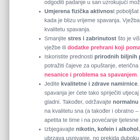
odgoditi padanje u san uzrokujući mož
Umjerena fizička aktivnos
t poboljša
kada je blizu vrijeme spavanja. Vježban
kvalitetu spavanja.
Smanjite
stres i zabrinutost
što je vi
vježbe ili
dodatke prehrani koji pom
Iskoristite prednosti
prirodnih biljnih
potražiti čajeve za opuštanje, eterična 
nesanice i problema sa spavanjem
.
Jedite
kvalitetne i zdrave namirnice
.
spavanja jer ćete tako spriječiti utjec
gladni. Također, održavajte
normalnu 
na kvalitetu sna (a također i obratno 
apetita te time i na povećanje tjelesne 
Izbjegavajte
nikotin, kofein i alkohol
ubrzava usnivanje, no prekida duboku