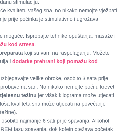
danu stimulaciju.
t će kvalitetu vašeg sna, no nikako nemojte vježbati
je prije počinka je stimulativno i ugrožava
še moguće. Isprobajte tehnike opuštanja, masaže i
ažu kod stresa
.
 preparata
koji su vam na raspolaganju. Možete
ulja i
dodatke prehrani koji pomažu kod
 Izbjegavajte velike obroke, osobito 3 sata prije
aj probave na san. No nikako nemojte poći u krevet
tjelesnu težinu
jer višak kilograma može utjecati
– loša kvaliteta sna može utjecati na povećanje
težine).
, osobito najmanje 6 sati prije spavanja. Alkohol
 REM fazu spavanja, dok kofein otežava početak