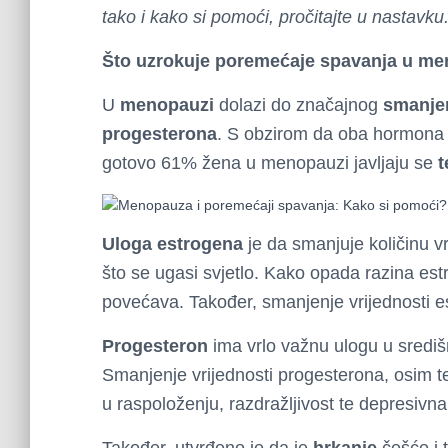
tako i kako si pomoći, pročitajte u nastavku
Što uzrokuje poremećaje spavanja u m
U
menopauzi
dolazi do značajnog
smanjen
progesterona
. S obzirom da oba hormona i
gotovo 61% žena u menopauzi javljaju se
t
Uloga estrogena
je da smanjuje količinu 
što se ugasi svjetlo. Kako opada razina es
povećava. Također, smanjenje vrijednosti 
Progesteron
ima vrlo važnu ulogu u središ
Smanjenje vrijednosti progesterona, osim 
u raspoloženju, razdražljivost te depresivna