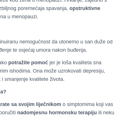
teže kod žena u menopauzi. Hrkanje, zajedno s
zbiljnog poremećaja spavanja,
opstruktivne
žena u menopauzi.
tinuiranu nemogućnost da utonemo u san duže od
đenje te osjećaj umora nakon buđenja.
kako
potražite pomoć
jer je loša kvaliteta sna
nim ishodima. Ona može uzrokovati depresiju,
t i smanjenje kvalitete života.
ja?
rate sa svojim liječnikom
o simptomima koji vas
poručiti
nadomjesnu hormonsku terapiju
ili neku