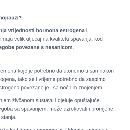
.
enopauzi?
ja vrijednosti hormona estrogena i
maju velik utjecaj na kvalitetu spavanja, kod
egobe povezane s nesanicom
.
vremena koje je potrebno da utonemo u san nakon
trogena, tako se i vrijeme potrebno da zaspimo
estrogena povezano je i sa noćnim znojenjem.
njem živčanom sustavu i djeluje opuštajuće.
tegoba sa spavanjem, može uzrokovati i promjene
 stanja.