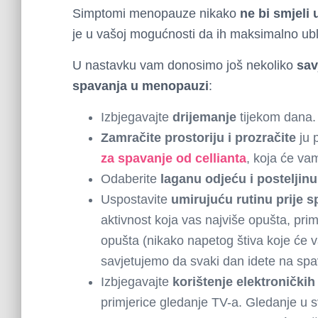
Simptomi menopauze nikako
ne bi smjeli 
je u vašoj mogućnosti da ih maksimalno ubl
U nastavku vam donosimo još nekoliko
sav
spavanja u menopauzi
:
Izbjegavajte
drijemanje
tijekom dana.
Zamračite prostoriju i prozračite
ju p
za spavanje od cellianta
, koja će va
Odaberite
laganu odjeću i posteljinu
Uspostavite
umirujuću rutinu prije 
aktivnost koja vas najviše opušta, prim
opušta (nikako napetog štiva koje će vas
savjetujemo da svaki dan idete na spava
Izbjegavajte
korištenje elektroničkih
primjerice gledanje TV-a. Gledanje u s