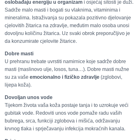
oslobađaju energiju u organizam
i osjećaj sitosti je duži.
Sadrže malo masti i bogati su vlaknima, vitaminima i
mineralima. Istraživanja su pokazala pozitivno djelovanje
cjelovitih žitarica na zdravlje, međutim malo osoba unosi
dovoljnu količinu žitarica. Uz svaki obrok preporučljivo je
da konzumirate cjelovite žitarice.
Dobre masti
U prehranu trebate uvrstiti namirnice koje sadrže dobre
masti (maslinovo ulje, losos, tuna…). Dobre masti nužne
su za vaše
emocionalno i fizičko zdravlje
(zglobovi,
lijepa koža).
Dovoljan unos vode
Tijekom života vaša koža postaje tanja i to uzrokuje veći
gubitak vode. Redoviti unos vode pomaže radu vaših
bubrega, srca, funkciji zglobova i mišića, održavanju
krvnog tlaka i sprječavanju infekcija mokraćnih kanala.