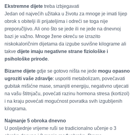
Ekstremne dijete
treba izbjegavati
Jedan od najvećih užitaka u životu za mnoge je imati lijep
obrok s obitelji ili prijateljima i odreći se toga nije
preporučljivo. Ali ono što se jede ili ne jede na dnevnoj
bazi je važno. Mnoge žene okreću se izrazito
niskokaloričnim dijetama da izgube suvišne kilograme ali
takve
dijete imaju negativne strane fiziološke i
psihološke prirode
.
Bizarne dijete
gdje se gotovo ništa ne jede
mogu opasno
ugroziti vaše zdravlje
: usporiti metabolizam, povećavati
gubitak mišićne mase, smanjiti energiju, negativno utjecati
na vašu štitnjaču, povećati razinu hormona stresa (kortizol)
i na kraju povećati mogućnost povratka svih izgubljenih
kilograma.
Najmanje 5 obroka dnevno
U posljednje vrijeme ruši se tradicionalno učenje o 3