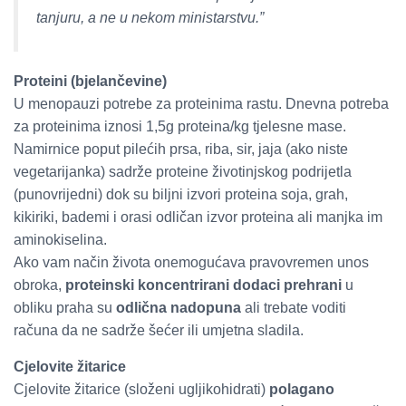
tanjuru, a ne u nekom ministarstvu.”
Proteini (bjelančevine)
U menopauzi potrebe za proteinima rastu. Dnevna potreba
za proteinima iznosi 1,5g proteina/kg tjelesne mase.
Namirnice poput pilećih prsa, riba, sir, jaja (ako niste
vegetarijanka) sadrže proteine životinjskog podrijetla
(punovrijedni) dok su biljni izvori proteina soja, grah,
kikiriki, bademi i orasi odličan izvor proteina ali manjka im
aminokiselina.
Ako vam način života onemogućava pravovremen unos
obroka,
proteinski koncentrirani dodaci prehrani
u
obliku praha su
odlična nadopuna
ali trebate voditi
računa da ne sadrže šećer ili umjetna sladila.
Cjelovite žitarice
Cjelovite žitarice (složeni ugljikohidrati)
polagano