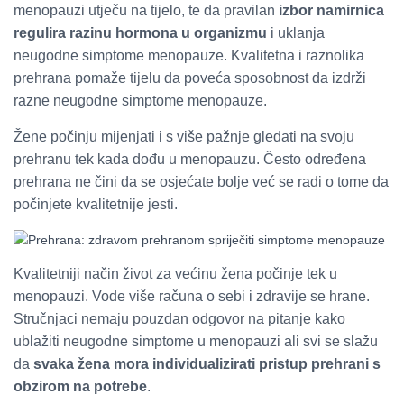
menopauzi utječu na tijelo, te da pravilan
izbor namirnica
regulira razinu hormona u organizmu
i uklanja
neugodne simptome menopauze. Kvalitetna i raznolika
prehrana pomaže tijelu da poveća sposobnost da izdrži
razne neugodne simptome menopauze.
Žene počinju mijenjati i s više pažnje gledati na svoju
prehranu tek kada dođu u menopauzu. Često određena
prehrana ne čini da se osjećate bolje već se radi o tome da
počinjete kvalitetnije jesti.
Kvalitetniji način život za većinu žena počinje tek u
menopauzi. Vode više računa o sebi i zdravije se hrane.
Stručnjaci nemaju pouzdan odgovor na pitanje kako
ublažiti neugodne simptome u menopauzi ali svi se slažu
da
svaka žena mora individualizirati pristup prehrani s
obzirom na potrebe
.