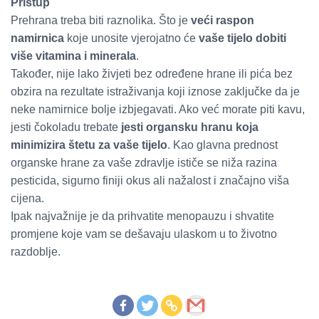
Pristup
Prehrana treba biti raznolika. Što je
veći raspon
namirnica
koje unosite vjerojatno će
vaše tijelo dobiti
više vitamina i minerala
.
Također, nije lako živjeti bez određene hrane ili pića bez
obzira na rezultate istraživanja koji iznose zaključke da je
neke namirnice bolje izbjegavati. Ako već morate piti kavu,
jesti čokoladu trebate
jesti organsku hranu koja
minimizira štetu za vaše tijelo
. Kao glavna prednost
organske hrane za vaše zdravlje ističe se niža razina
pesticida, sigurno finiji okus ali nažalost i značajno viša
cijena.
Ipak najvažnije je da prihvatite menopauzu i shvatite
promjene koje vam se dešavaju ulaskom u to životno
razdoblje.