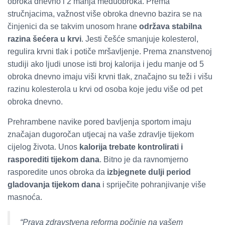
obroka dnevno i 2 manja međuobroka. Prema
stručnjacima, važnost više obroka dnevno bazira se na
činjenici da se takvim unosom hrane
održava stabilna
razina šećera u krvi
. Jesti češće smanjuje kolesterol,
regulira krvni tlak i potiče mršavljenje. Prema znanstvenoj
studiji ako ljudi unose isti broj kalorija i jedu manje od 5
obroka dnevno imaju viši krvni tlak, značajno su teži i višu
razinu kolesterola u krvi od osoba koje jedu više od pet
obroka dnevno.
Prehrambene navike pored bavljenja sportom imaju
značajan dugoročan utjecaj na vaše zdravlje tijekom
cijelog života. Unos
kalorija trebate kontrolirati i
rasporediti tijekom dana
. Bitno je da ravnomjerno
rasporedite unos obroka da
izbjegnete dulji period
gladovanja tijekom dana
i spriječite pohranjivanje više
masnoća.
“Prava zdravstvena reforma počinje na vašem