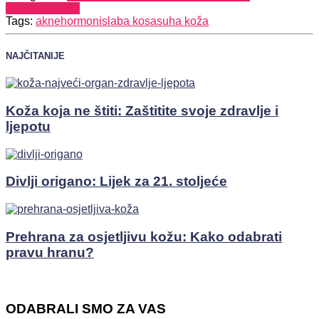
KLIMAKTERIJ
Tags:
akne
hormoni
slaba kosa
suha koža
NAJČITANIJE
Koža koja ne štiti: Zaštitite svoje zdravlje i
ljepotu
Divlji origano: Lijek za 21. stoljeće
Prehrana za osjetljivu kožu: Kako odabrati
pravu hranu?
ODABRALI SMO ZA VAS