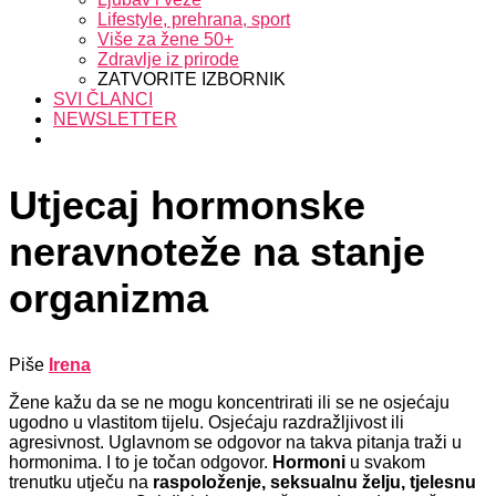
Lifestyle, prehrana, sport
Više za žene 50+
Zdravlje iz prirode
ZATVORITE IZBORNIK
SVI ČLANCI
NEWSLETTER
Utjecaj hormonske
neravnoteže na stanje
organizma
Piše
Irena
Žene kažu da se ne mogu koncentrirati ili se ne osjećaju
ugodno u vlastitom tijelu. Osjećaju razdražljivost ili
agresivnost. Uglavnom se odgovor na takva pitanja traži u
hormonima. I to je točan odgovor.
Hormoni
u svakom
trenutku utječu na
raspoloženje, seksualnu želju, tjelesnu