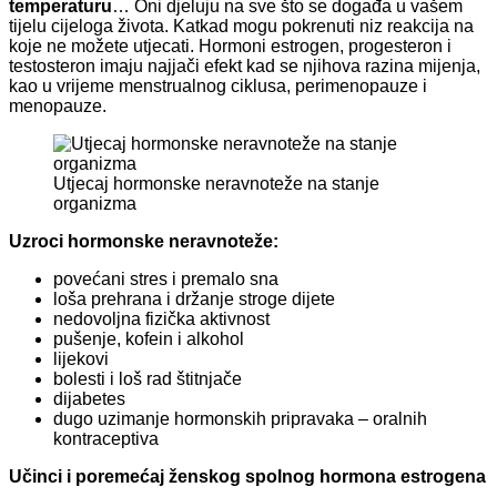
temperaturu
… Oni djeluju na sve što se događa u vašem
tijelu cijeloga života. Katkad mogu pokrenuti niz reakcija na
koje ne možete utjecati. Hormoni estrogen, progesteron i
testosteron imaju najjači efekt kad se njihova razina mijenja,
kao u vrijeme menstrualnog ciklusa, perimenopauze i
menopauze.
Utjecaj hormonske neravnoteže na stanje
organizma
Uzroci hormonske neravnoteže:
povećani stres i premalo sna
loša prehrana i držanje stroge dijete
nedovoljna fizička aktivnost
pušenje, kofein i alkohol
lijekovi
bolesti i loš rad štitnjače
dijabetes
dugo uzimanje hormonskih pripravaka – oralnih
kontraceptiva
Učinci i poremećaj ženskog spolnog hormona estrogena