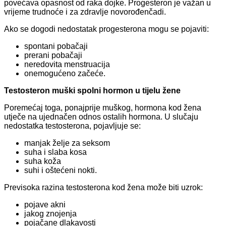
povećava opasnost od raka dojke. Progesteron je važan u
vrijeme trudnoće i za zdravlje novorođenčadi.
Ako se dogodi nedostatak progesterona mogu se pojaviti:
spontani pobačaji
prerani pobačaji
neredovita menstruacija
onemogućeno začeće.
Testosteron muški spolni hormon u tijelu žene
Poremećaj toga, ponajprije muškog, hormona kod žena
utječe na ujednačen odnos ostalih hormona. U slučaju
nedostatka testosterona, pojavljuje se:
manjak želje za seksom
suha i slaba kosa
suha koža
suhi i oštećeni nokti.
Previsoka razina testosterona kod žena može biti uzrok:
pojave akni
jakog znojenja
pojačane dlakavosti