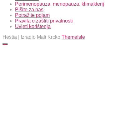
Perimenopauza, menopauza, klimakterij
Pišite za nas
Potražite pojam
Pravila o zaštiti privatnosti
Uvjeti korištenja
Hestia | Izradio Mali Krcko
ThemeIsle