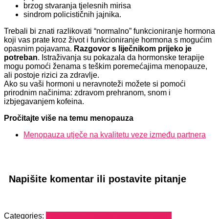
brzog stvaranja tjelesnih mirisa
sindrom policističnih jajnika.
Trebali bi znati razlikovati “normalno” funkcioniranje hormona
koji vas prate kroz život i funkcioniranje hormona s mogućim
opasnim pojavama.
Razgovor s liječnikom prijeko je
potreban
. Istraživanja su pokazala da hormonske terapije
mogu pomoći ženama s teškim poremećajima menopauze,
ali postoje rizici za zdravlje.
Ako su vaši hormoni u neravnoteži možete si pomoći
prirodnim načinima: zdravom prehranom, snom i
izbjegavanjem kofeina.
Pročitajte više na temu menopauza
Menopauza utječe na kvalitetu veze između partnera
Napišite komentar ili postavite pitanje
Categories:
PERIMENOPAUZA, MENOPAUZA I