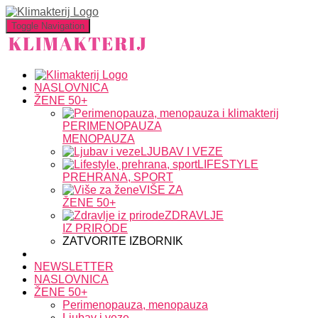
Toggle Navigation
NASLOVNICA
ŽENE 50+
PERIMENOPAUZA
MENOPAUZA
LJUBAV I VEZE
LIFESTYLE
PREHRANA, SPORT
VIŠE ZA
ŽENE 50+
ZDRAVLJE
IZ PRIRODE
ZATVORITE IZBORNIK
NEWSLETTER
NASLOVNICA
ŽENE 50+
Perimenopauza, menopauza
Ljubav i veze