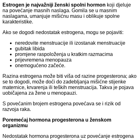
Estrogen je najvažniji ženski spolni hormon
koji djeluje
na povećanje masnih naslaga. Gomila se u masnim
naslagama, umanjuje mišićnu masu i oblikuje spolne
karakteristike.
Ako se dogodi nedostatak estrogena, mogu se pojaviti:
neredovite menstruacije ili izostanak menstruacije
gubitak libida
promjene raspoloženja u kratkim razmacima
prijevremena menopauza
onemogućeno začeće.
Razina estrogena može biti viša od razine progesterona; ako
se to dogodi, može doći do zadebljanja mišićne stijenke
maternice, krvarenja ili teških menstruacija. Takva je pojava
uobičajena za žene u menopauzi.
S povećanim brojem estrogena povećava se i rizik od
razvoja raka.
Poremećaj hormona progesterona u ženskom
organizmu
Nedostatak hormona progesterona uz povećanje estrogena