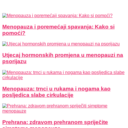
Menopauza i poremećaji spavanja: Kako si
pomoći?
Utjecaj hormonskih promjena u menopauzi na
psorijazu
Menopauza: trnci u rukama i nogama kao
posljedica slabe cirkulacije
Prehrana: zdravom prehranom spriječite