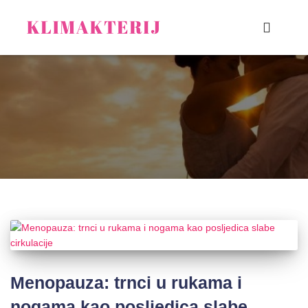
Menopauza: trnci u rukama i
nogama kao posljedica slabe