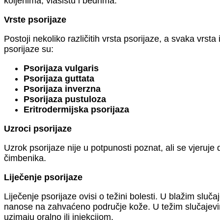
koljenima, vlasištu i bedrima.
Vrste psorijaze
Postoji nekoliko različitih vrsta psorijaze, a svaka vrst
psorijaze su:
Psorijaza vulgaris
Psorijaza guttata
Psorijaza inverzna
Psorijaza pustuloza
Eritrodermijska psorijaza
Uzroci psorijaze
Uzrok psorijaze nije u potpunosti poznat, ali se vjeruj
čimbenika.
Liječenje psorijaze
Liječenje psorijaze ovisi o težini bolesti. U blažim sluča
nanose na zahvaćeno područje kože. U težim slučajevima
uzimaju oralno ili injekcijom.