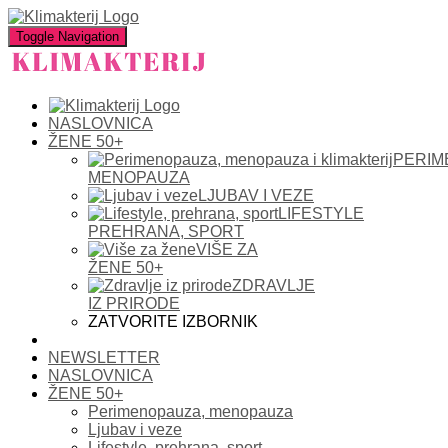
Toggle Navigation
NASLOVNICA
ŽENE 50+
PERIM
MENOPAUZA
LJUBAV I VEZE
LIFESTYLE
PREHRANA, SPORT
VIŠE ZA
ŽENE 50+
ZDRAVLJE
IZ PRIRODE
ZATVORITE IZBORNIK
NEWSLETTER
NASLOVNICA
ŽENE 50+
Perimenopauza, menopauza
Ljubav i veze
Lifestyle, prehrana, sport