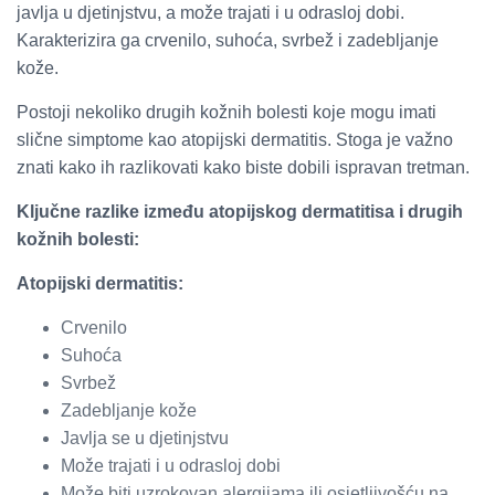
javlja u djetinjstvu, a može trajati i u odrasloj dobi.
Karakterizira ga crvenilo, suhoća, svrbež i zadebljanje
kože.
Postoji nekoliko drugih kožnih bolesti koje mogu imati
slične simptome kao atopijski dermatitis. Stoga je važno
znati kako ih razlikovati kako biste dobili ispravan tretman.
Ključne razlike između atopijskog dermatitisa i drugih
kožnih bolesti:
Atopijski dermatitis:
Crvenilo
Suhoća
Svrbež
Zadebljanje kože
Javlja se u djetinjstvu
Može trajati i u odrasloj dobi
Može biti uzrokovan alergijama ili osjetljivošću na