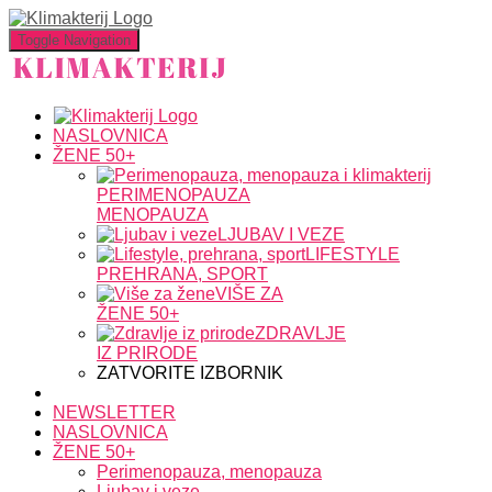
Toggle Navigation
NASLOVNICA
ŽENE 50+
PERIMENOPAUZA
MENOPAUZA
LJUBAV I VEZE
LIFESTYLE
PREHRANA, SPORT
VIŠE ZA
ŽENE 50+
ZDRAVLJE
IZ PRIRODE
ZATVORITE IZBORNIK
NEWSLETTER
NASLOVNICA
ŽENE 50+
Perimenopauza, menopauza
Ljubav i veze