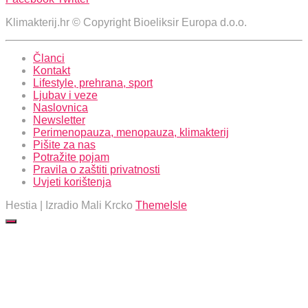
Klimakterij.hr © Copyright Bioeliksir Europa d.o.o.
Članci
Kontakt
Lifestyle, prehrana, sport
Ljubav i veze
Naslovnica
Newsletter
Perimenopauza, menopauza, klimakterij
Pišite za nas
Potražite pojam
Pravila o zaštiti privatnosti
Uvjeti korištenja
Hestia | Izradio Mali Krcko
ThemeIsle