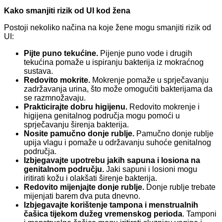
Kako smanjiti rizik od UI kod žena
Postoji nekoliko načina na koje žene mogu smanjiti rizik od
UI:
Pijte puno tekućine.
Pijenje puno vode i drugih
tekućina pomaže u ispiranju bakterija iz mokraćnog
sustava.
Redovito mokrite.
Mokrenje pomaže u sprječavanju
zadržavanja urina, što može omogućiti bakterijama da
se razmnožavaju.
Prakticirajte dobru higijenu.
Redovito mokrenje i
higijena genitalnog područja mogu pomoći u
sprječavanju širenja bakterija.
Nosite pamučno donje rublje.
Pamučno donje rublje
upija vlagu i pomaže u održavanju suhoće genitalnog
područja.
Izbjegavajte upotrebu jakih sapuna i losiona na
genitalnom području.
Jaki sapuni i losioni mogu
iritirati kožu i olakšati širenje bakterija.
Redovito mijenjajte donje rublje.
Donje rublje trebate
mijenjati barem dva puta dnevno.
Izbjegavajte korištenje tampona i menstrualnih
čašica tijekom dužeg vremenskog perioda
. Tamponi