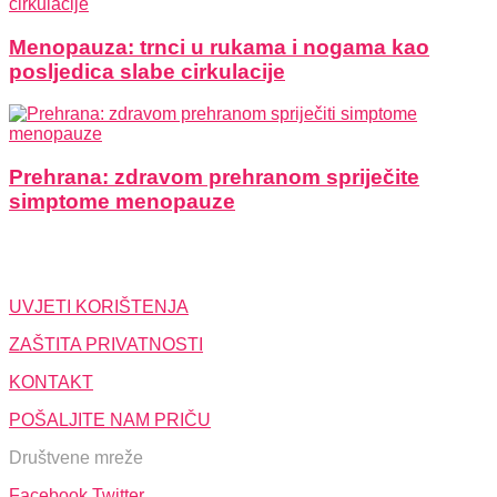
Menopauza: trnci u rukama i nogama kao
posljedica slabe cirkulacije
Prehrana: zdravom prehranom spriječite
simptome menopauze
UVJETI KORIŠTENJA
ZAŠTITA PRIVATNOSTI
KONTAKT
POŠALJITE NAM PRIČU
Društvene mreže
Facebook
Twitter