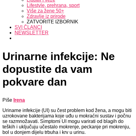
Lifestyle, prehrana, sport
Više za žene 50+
Zdravlje iz prirode
ZATVORITE IZBORNIK
SVI ČLANCI
NEWSLETTER
Urinarne infekcije: Ne
dopustite da vam
pokvare dan
Piše
Irena
Urinarne infekcije (UI) su čest problem kod žena, a mogu biti
uzrokovane bakterijama koje uđu u mokraćni sustav i počnu
se razmnožavati. Simptomi UI mogu varirati od blagih do
teških i uključuju učestalo mokrenje, peckanje pri mokrenju,
bol u donjem dijelu trbuha i krv u urinu.