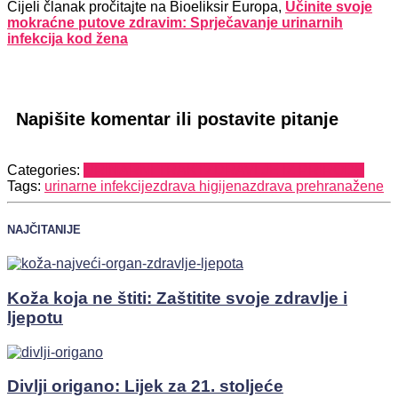
Cijeli članak pročitajte na Bioeliksir Europa,
Učinite svoje
mokraćne putove zdravim: Sprječavanje urinarnih
infekcija kod žena
Napišite komentar ili postavite pitanje
Categories:
URINARNI TRAKT
ZDRAVLJE IZ PRIRODE
Tags:
urinarne infekcije
zdrava higijena
zdrava prehrana
žene
NAJČITANIJE
Koža koja ne štiti: Zaštitite svoje zdravlje i
ljepotu
Divlji origano: Lijek za 21. stoljeće