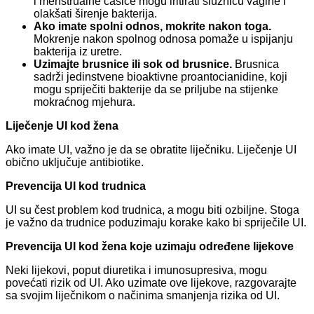
i menstrualne čašice mogu iritirati sluznicu vagine i
olakšati širenje bakterija.
Ako imate spolni odnos, mokrite nakon toga.
Mokrenje nakon spolnog odnosa pomaže u ispijanju
bakterija iz uretre.
Uzimajte brusnice ili sok od brusnice.
Brusnica
sadrži jedinstvene bioaktivne proantocianidine, koji
mogu spriječiti bakterije da se priljube na stijenke
mokraćnog mjehura.
Liječenje UI kod žena
Ako imate UI, važno je da se obratite liječniku. Liječenje UI
obično uključuje antibiotike.
Prevencija UI kod trudnica
UI su čest problem kod trudnica, a mogu biti ozbiljne. Stoga
je važno da trudnice poduzimaju korake kako bi spriječile UI.
Prevencija UI kod žena koje uzimaju određene lijekove
Neki lijekovi, poput diuretika i imunosupresiva, mogu
povećati rizik od UI. Ako uzimate ove lijekove, razgovarajte
sa svojim liječnikom o načinima smanjenja rizika od UI.